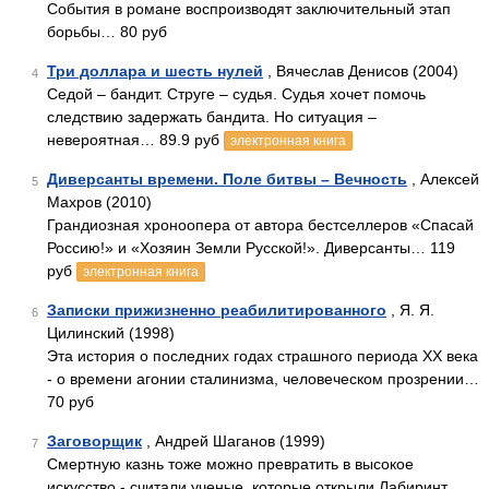
События в романе воспроизводят заключительный этап
борьбы… 80 руб
Три доллара и шесть нулей
, Вячеслав Денисов (2004)
4
Седой – бандит. Струге – судья. Судья хочет помочь
следствию задержать бандита. Но ситуация –
невероятная… 89.9 руб
электронная книга
Диверсанты времени. Поле битвы – Вечность
, Алексей
5
Махров (2010)
Грандиозная хроноопера от автора бестселлеров «Спасай
Россию!» и «Хозяин Земли Русской!». Диверсанты… 119
руб
электронная книга
Записки прижизненно реабилитированного
, Я. Я.
6
Цилинский (1998)
Эта история о последних годах страшного периода XX века
- о времени агонии сталинизма, человеческом прозрении…
70 руб
Заговорщик
, Андрей Шаганов (1999)
7
Смертную казнь тоже можно превратить в высокое
искусство - считали ученые, которые открыли Лабиринт…