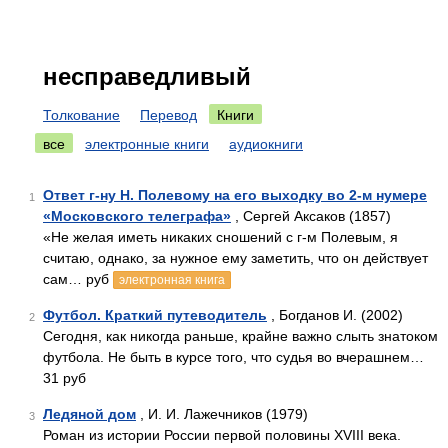
несправедливый
Толкование
Перевод
Книги
все
электронные книги
аудиокниги
Ответ г-ну Н. Полевому на его выходку во 2-м нумере
1
«Московского телеграфа»
, Сергей Аксаков (1857)
«Не желая иметь никаких сношений с г-м Полевым, я
считаю, однако, за нужное ему заметить, что он действует
сам… руб
электронная книга
Футбол. Краткий путеводитель
, Богданов И. (2002)
2
Сегодня, как никогда раньше, крайне важно слыть знатоком
футбола. Не быть в курсе того, что судья во вчерашнем…
31 руб
Ледяной дом
, И. И. Лажечников (1979)
3
Роман из истории России первой половины XVIII века.